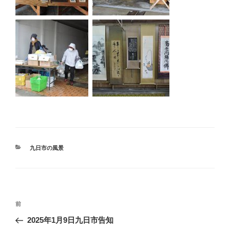
カ
九日市の風景
テ
ゴ
リ
ー
投
過
前
稿
去
2025年1月9日九日市告知
ナ
の