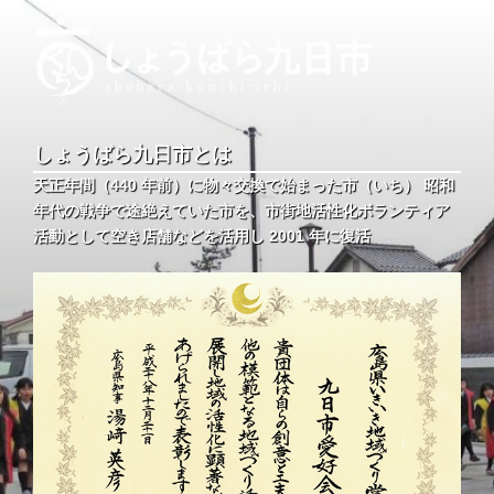
コ
ン
テ
ン
ツ
しょうばら九日市
しょうばら九日市公式ホームページ
へ
しょうばら九日市とは
ス
天正年間（440 年前）に物々交換で始まった市（いち） 昭和
キ
年代の戦争で途絶えていた市を、市街地活性化ボランティア
ッ
活動として空き店舗などを活用し 2001 年に復活
プ