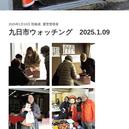
投
2025年1月10日
投稿者:
運営管理者
稿
九日市ウォッチング 2025.1.09
日: