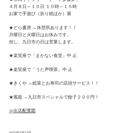
４月８日～１０日 １０時～１５時
お家で手遊び（折り紙ほか）展
★どら書房 →休憩所あります！！
月曜日と火曜日はお休みです。
但し、九日市の日は営業します。
★楽笑座で「まかない食堂」中 止
★楽笑座で「うた声喫茶」中 止
★きくや →総菜とお寿司の店頭サービス！！
★風龍 →九日市スペシャルで餃子２００円！
≫出店配置図
投
2021年3月12日