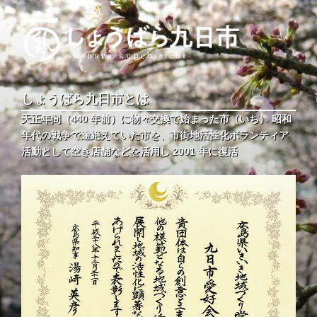
コ
ン
テ
ン
ツ
しょうばら九日市
しょうばら九日市公式ホームページ
へ
しょうばら九日市とは
ス
天正年間（440 年前）に物々交換で始まった市（いち） 昭和
キ
年代の戦争で途絶えていた市を、市街地活性化ボランティア
ッ
活動として空き店舗などを活用し 2001 年に復活
プ