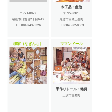
木工品・盆他
〒721-0972
〒722-2323
福山市日吉台2丁目6-19
尾道市因島土生町
TEL084-943-3326
TEL0845-22-0363
梛家（なぎんち）
ママンドール
手作りドール・雑貨
三次市畠敷町