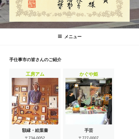
メニュー
手仕事市の皆さんのご紹介
工房アム
かぐや姫
額縁・絵葉書
手芸
〒734-0052
〒727-0007