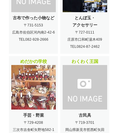
古布で作った小物など
とんぼ玉・
アクセサリー
〒731-5153
広島市佐伯区河内南2-42-6
〒727-0111
TEL082-928-2666
庄原市口和町湯木409
TEL0824-87-2462
めだかの学校
わくわく王国
手芸・野菜
古民具
〒729-4208
〒719-3701
三次市吉舎町矢野地582-1
岡山県新見市哲西町矢田