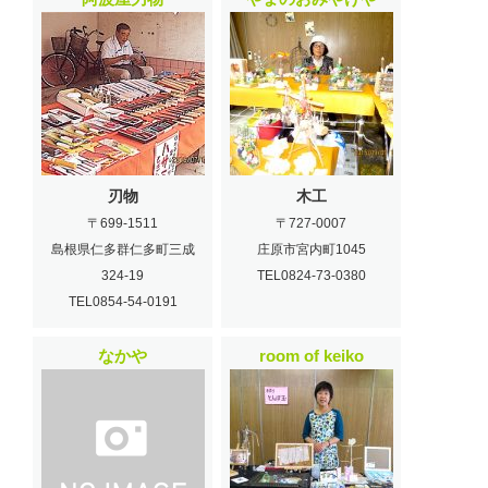
刃物
木工
〒699-1511
〒727-0007
島根県仁多群仁多町三成
庄原市宮内町1045
324-19
TEL0824-73-0380
TEL0854-54-0191
なかや
room of keiko