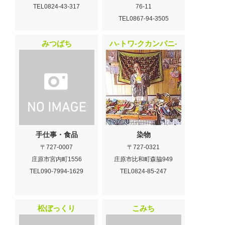
TEL0824-43-317
76-11
TEL0867-94-3505
みつばち
ハ-トワ-クカンパニ-
手仕事・食品
染物
〒727-0007
〒727-0321
庄原市宮内町1556
庄原市比和町森脇949
TEL090-7994-1629
TEL0824-85-247
松ぼっくり
こみち