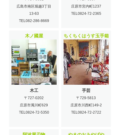
広島市南区堀越3丁目
庄原市宮内町1237
13-63
TEL0824-72-2365
TEL082-286-8669
木ノ國屋
ちくちくはうす玉手箱
木工
手芸
〒727-0202
〒729-5813
庄原市濁川町629
庄原市川西町149-2
TEL0824-72-5350
TEL0824-72-2722
阿波屋刃物
やまのおみやげや