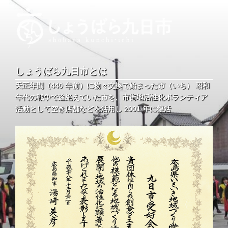
コ
ン
テ
ン
ツ
しょうばら九日市
しょうばら九日市公式ホームページ
へ
しょうばら九日市とは
ス
天正年間（440 年前）に物々交換で始まった市（いち） 昭和
キ
年代の戦争で途絶えていた市を、市街地活性化ボランティア
ッ
活動として空き店舗などを活用し 2001 年に復活
プ