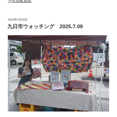
≫出店配置図
投
2025年7月10日
稿
九日市ウォッチング 2025.7.09
日: