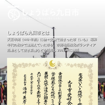
コ
ン
テ
ン
ツ
しょうばら九日市
しょうばら九日市公式ホームページ
へ
しょうばら九日市とは
ス
天正年間（440 年前）に物々交換で始まった市（いち） 昭和
キ
年代の戦争で途絶えていた市を、市街地活性化ボランティア
ッ
活動として空き店舗などを活用し 2001 年に復活
プ