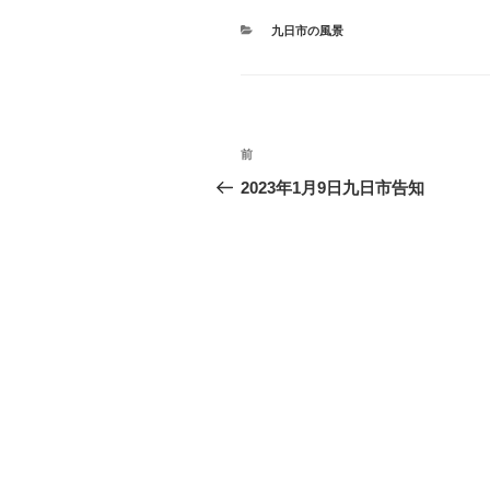
カ
九日市の風景
テ
ゴ
リ
ー
投
前
過
稿
去
2023年1月9日九日市告知
の
ナ
投
ビ
稿
ゲ
ー
シ
ョ
ン