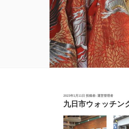
投
2023年1月11日
投稿者:
運営管理者
稿
九日市ウォッチング 2
日: