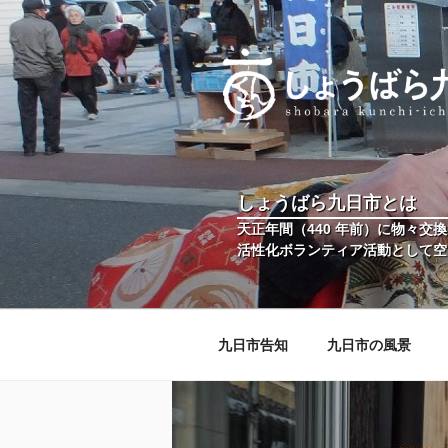
コ
ン
テ
ン
ツ
へ
しょうばら九
しょうばら九日市公式ホームペ
ス
キ
しょうばら九日市とは
ッ
プ
天正年間（440 年前）に物々
活性化ボランティア活動として空き
九日市告知
九日市の風景