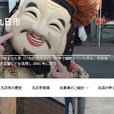
日市
ージ
交換で始まった市（いち） 昭和年代の戦争で途絶えていた市を、市街地
店舗などを活用し 2001 年に復活
九日市の歴史
九日市音頭
出展者のご紹介
出店の申